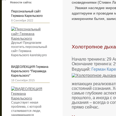
сновидениями (Стивен Л
Новости сайта:
Уважая наследие мировых
Персональный сайт
адаптируем и проводим м
Германа Карельского
измерениям бытия, заимс
8 Сентября 2022
Друзья! Предлагаем
Холотропное дыха
посетить персональный
сайт Германа
Карельского karelsky.pro
Начало тренинга: 29 А
Окончание тренинга: 2
ВИДЕОЛЕКЦИЯ Германа
Ведущий:
Герман Каре
Карельского "Пирамида
Карельского"
18 Сентября 2015
желающих реализовать
состояний сознания. 
самые глубокие аспект
прошлого, а иногда с 
дыхания – всегда о со
Существует некая
прямо сейчас.
проблема, с которой
сталкиваются люди,
занимающиеся