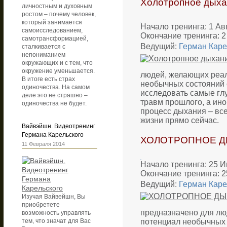
Холотропное дыха
личностным и духовным
ростом – почему человек,
который занимается
Начало тренинга: 1 Авг
самоисследованием,
Окончание тренинга: 2
самотрансформацией,
Ведущий:
Герман Каре
сталкивается с
непониманием
окружающих и с тем, что
окружение уменьшается.
людей, желающих реал
В итоге есть страх
необычных состояний 
одиночества. На самом
исследовать самые глу
деле это не страшно –
травм прошлого, а ино
одиночества не будет.
процесс дыхания – все
жизни прямо сейчас.
Вайвэйшн. Видеотренинг
Германа Карельского
ХОЛОТРОПНОЕ ДЫХ
11 Февраля 2014
Начало тренинга: 25 И
Окончание тренинга: 2
Ведущий:
Герман Каре
Изучая Вайвейшн, Вы
приобретете
предназначено для лю
возможность управлять
потенциал необычных 
тем, что значат для Вас