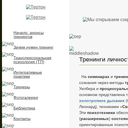
Начало: анонсы
тренингов
Зачем нужен тренинг
Трансперсональная
Тренинги личнос
психология (ТП)
Интегративные
практики
На
семинарах
и
тренин
сознания через методы
т
Тренеры
Уилбера и
процессуаль
основном представлена 
Фотогалерея
холотропное дыхание
(
Леонард), техниками «
Св
Библиотека
Эти
психотехники
обесп
Контакты
(
расширенных
)
состоян
ориентированные психот