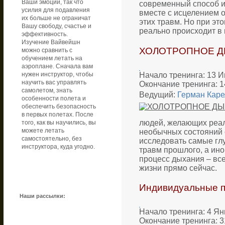
Ваши эмоции, так что
современный способ и
усилия для подавления
вместе с исцелением о
их больше не ограничат
этих травм. Но при эт
Вашу свободу, счастье и
реально происходит в
эффективность.
Изучение Вайвейшн
ХОЛОТРОПНОЕ ДЫ
можно сравнить с
обучением летать на
аэроплане. Сначала вам
Начало тренинга: 13 И
нужен инструктор, чтобы
научить вас управлять
Окончание тренинга: 1
самолетом, знать
Ведущий:
Герман Каре
особенности полета и
обеспечить безопасность
в первых полетах. После
людей, желающих реал
того, как вы научились, вы
необычных состояний 
можете летать
самостоятельно, без
исследовать самые глу
инструктора, куда угодно.
травм прошлого, а ино
процесс дыхания – все
жизни прямо сейчас.
Индивидуальные п
Наши рассылки:
Начало тренинга: 4 Ян
Окончание тренинга: 3