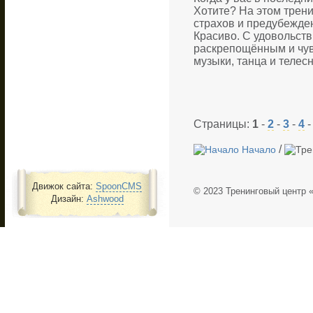
Хотите? На этом трени
страхов и предубежде
Красиво. С удовольст
раскрепощённым и чув
музыки, танца и телес
Страницы:
1
-
2
-
3
-
4
/
Начало
Движок сайта:
SpoonCMS
© 2023 Тренинговый центр 
Дизайн:
Ashwood