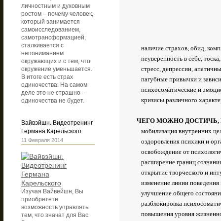
личностным и духовным
ростом – почему человек,
который занимается
самоисследованием,
самотрансформацией,
сталкивается с
наличие страхов, обид, комп
непониманием
неуверенность в себе, тоска
окружающих и с тем, что
стресс, депрессии, апатичны
окружение уменьшается.
В итоге есть страх
пагубные привычки и завис
одиночества. На самом
психосоматические и эмоци
деле это не страшно –
кризисы различного характ
одиночества не будет.
ЧЕГО МОЖНО ДОСТИЧЬ,
Вайвэйшн. Видеотренинг
мобилизация внутренних це
Германа Карельского
11 Февраля 2014
оздоровления психики и орг
освобождение от психологич
расширение границ сознани
открытие творческого и инт
изменение линии поведения 
Изучая Вайвейшн, Вы
улучшение общего состояния,
приобретете
разблокировка психосоматич
возможность управлять
повышения уровня жизненно
тем, что значат для Вас