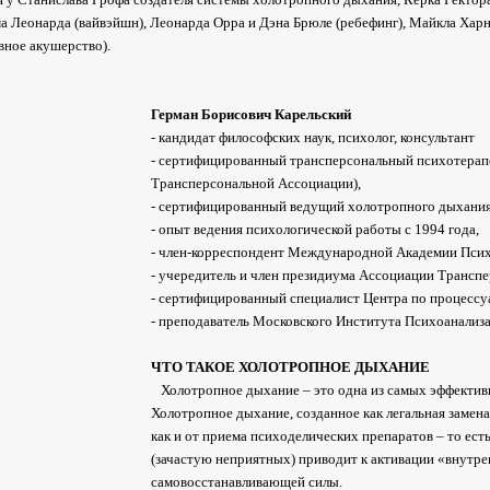
а Леонарда (вайвэйшн), Леонарда Орра и Дэна Брюле (ребефинг), Майкла Хар
вное акушерство).
Герман Борисович Карельский
- кандидат философских наук, психолог, консультант
- сертифицированный трансперсональный психотерап
Трансперсональной Ассоциации),
- сертифицированный ведущий холотропного дыхания 
- опыт ведения психологической работы с 1994 года,
- член-корреспондент Международной Академии Пси
- учередитель и член президиума Ассоциации Трансп
- сертифицированный специалист Центра по процессу
- преподаватель Московского Института Психоанализ
ЧТО ТАКОЕ ХОЛОТРОПНОЕ ДЫХАНИЕ
Холотропное дыхание – это одна из самых эффектив
Холотропное дыхание, созданное как легальная замен
как и от приема психоделических препаратов – то ес
(зачастую неприятных) приводит к активации «внутрен
самовосстанавливающей силы.