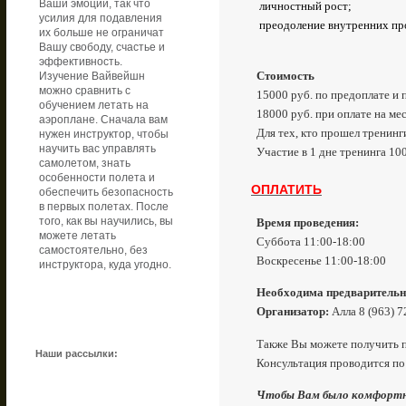
Ваши эмоции, так что
личностный рост;
усилия для подавления
преодоление внутренних пр
их больше не ограничат
Вашу свободу, счастье и
эффективность.
Стоимость
Изучение Вайвейшн
можно сравнить с
15000 руб. по предоплате и 
обучением летать на
18000 руб. при оплате на ме
аэроплане. Сначала вам
Для тех, кто прошел тренинг
нужен инструктор, чтобы
научить вас управлять
Участие в 1 дне тренинга 10
самолетом, знать
особенности полета и
ОПЛАТИТЬ
обеспечить безопасность
в первых полетах. После
Время проведения:
того, как вы научились, вы
можете летать
Суббота 11:00-18:00
самостоятельно, без
Воскресенье 11:00-18:00
инструктора, куда угодно.
Необходима предварительна
Организатор:
Алла 8 (963) 
Также Вы можете получить п
Наши рассылки:
Консультация проводится по 
Чтобы Вам было комфортно,