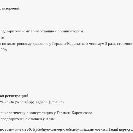
отиворечий.
предварительному согласованию с организатором.
сте
и по холотропному дыханию у Германа Карельского минимум 3 раза, стоимость 
000р.
я регистрация!
729-26-94 (WhatsApp) agnet11@mail.ru
сихологическую консультацию у Германа Карельского.
предварительной записи у Аллы.
 возьмите с собой удобную сменную одежду, тёплые носки, лёгкий перекус