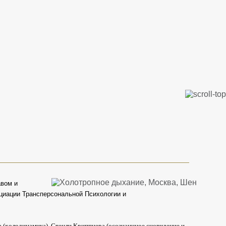
авом и
оциации Трансперсональной Психологии и
 (холодинамика), Стенли Криппнера (осознаннное сновидение и