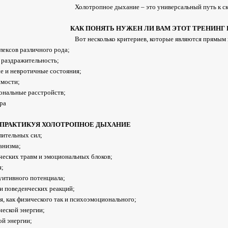
Холотропное дыхание – это универсальный путь к с
КАК ПОНЯТЬ НУЖЕН ЛИ ВАМ ЭТОТ ТРЕНИНГ
Вот несколько критериев, которые являются прямым 
лексов различного рода;
, раздражительность;
е и невротичные состояния;
имости;
ональные расстройств;
ера
 ПРАКТИКУЯ ХОЛОТРОПНОЕ ДЫХАНИЕ
лительных сил;
анизма;
еских травм и эмоциональных блоков;
я;
уитивного потенциала;
и поведенческих реакций;
 как физического так и психоэмоционального;
еской энергии;
й энергии;