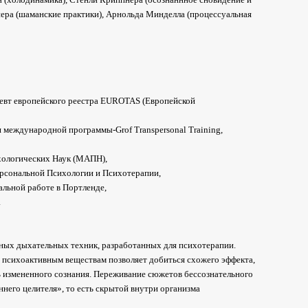
нера (шаманские практики), Арнольда Минделла (процессуальная
евт европейского реестра EUROTAS (Европейской
международной программы-Grof Transpersonal Training,
хологических Наук (МАПН),
ерсональной Психологии и Психотерапии,
альной работе в Портленде,
а
ных дыхательных техник, разработанных для психотерапии.
а психоактивным веществам позволяет добиться схожего эффекта,
ть измененного сознания. Переживание сюжетов бессознательного
него целителя», то есть скрытой внутри организма