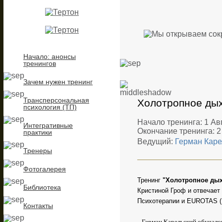
Начало: анонсы
тренингов
Зачем нужен тренинг
Трансперсональная
Холотропное дых
психология (ТП)
Начало тренинга: 1 Авг
Интегративные
Окончание тренинга: 2
практики
Ведущий:
Герман Каре
Тренеры
Фотогалерея
Тренинг
"Холотропное ды
Библиотека
Кристиной Гроф и отвечает
Психотерапии и EUROTAS (
Контакты
Герман Карельский обучался 