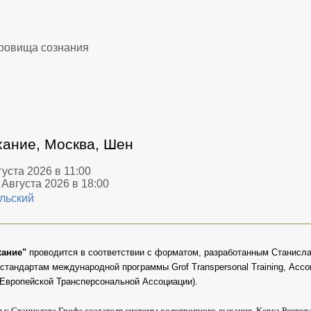
ание, Москва, Шен
уста 2026 в 11:00
 Августа 2026 в 18:00
льский
хание"
проводится в соответствии с форматом, разработанным Станисл
 стандартам международной программы Grof Transpersonal Training, Асс
Европейской Трансперсональной Ассоциации).
у Станислава Грофа создателя системы холотропного дыхания, Керка Ректора